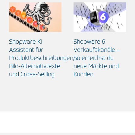
Herausforderungen
User Generated
im Umgang mit
Content im Social-
User Generated
Media-Marketing
Content sicher
meistern