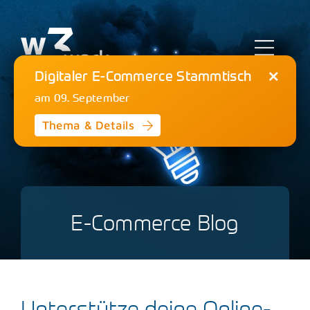
Zum
Inhalt
springen
Toggl
Digitaler E-Commerce Stammtisch
Navig
am 09. September
E-Commerce
Thema & Details
Online Marketing
Strategieberatung
E-Commerce Blog
Referenzen
Agentur
Unterstütze deine Online-