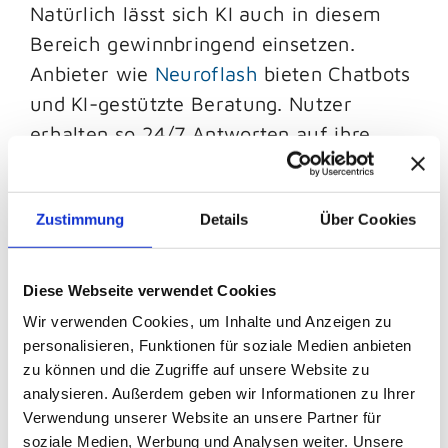
Natürlich lässt sich KI auch in diesem
Bereich gewinnbringend einsetzen.
Anbieter wie
Neuroflash
bieten Chatbots
und KI-gestützte Beratung. Nutzer
erhalten so 24/7 Antworten auf ihre
Fragen und personalisierte
Empfehlungen und werden bei ihrer
Zustimmung
Details
Über Cookies
Entscheidungsfindung unterstützt.
Diese Webseite verwendet Cookies
Wir verwenden Cookies, um Inhalte und Anzeigen zu
personalisieren, Funktionen für soziale Medien anbieten
zu können und die Zugriffe auf unsere Website zu
analysieren. Außerdem geben wir Informationen zu Ihrer
Verwendung unserer Website an unsere Partner für
6. Kaufabwicklung: Einfach und
soziale Medien, Werbung und Analysen weiter. Unsere