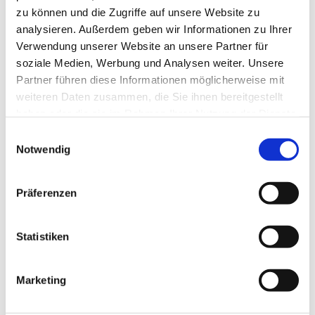
zu können und die Zugriffe auf unsere Website zu
analysieren. Außerdem geben wir Informationen zu Ihrer
Verwendung unserer Website an unsere Partner für
soziale Medien, Werbung und Analysen weiter. Unsere
Partner führen diese Informationen möglicherweise mit
weiteren Daten zusammen, die Sie ihnen bereitgestellt
haben oder die sie im Rahmen Ihrer Nutzung der Dienste
gesammelt haben.
Einwilligungsauswahl
Notwendig
Social Media Beratung
Detaillierte Informationen und wie Sie Ihre Einwilligung
jederzeit widerrufen können, finden Sie in
Sie erzählen uns von Ihren Wünschen
Präferenzen
unserer
Datenschutzerklärung
.
und Zielen. Wir beraten Sie zu einzelnen
Leistungen und stimmen das weitere
Statistiken
Vorgehen ab. Bei Bedarf erstellen wir
eine umfassende Social Media Strategie,
Marketing
die auf Ihre Bedürfnisse zugeschnitten