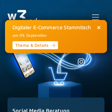
Zum
Inhalt
springen
Toggl
Digitaler E-Commerce Stammtisch
Navig
am 09. September
E-Commerce
Thema & Details
Online Marketing
Strategieberatung
Referenzen
Agentur
Social Media Beratung