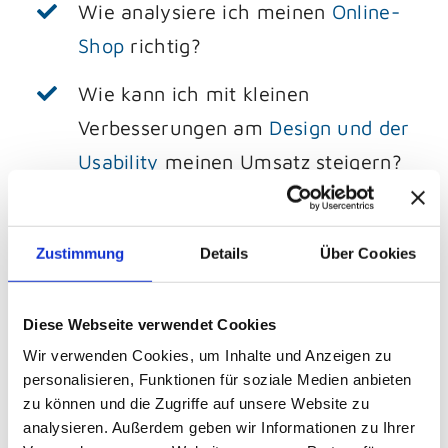
Wie analysiere ich meinen
Online-
Shop
richtig?
Wie kann ich mit kleinen
Verbesserungen am
Design und der
Usability
meinen Umsatz steigern?
Wie optimiere ich den
Bestellprozess mit überschaubarem
Zustimmung
Details
Über Cookies
Aufwand?
Wie setze ich Remarketing-
Diese Webseite verwendet Cookies
Wir verwenden Cookies, um Inhalte und Anzeigen zu
Maßnahmen und Kaufanreize
personalisieren, Funktionen für soziale Medien anbieten
richtig ein, um Warenkorbabbrecher
zu können und die Zugriffe auf unsere Website zu
zurückzuholen?
analysieren. Außerdem geben wir Informationen zu Ihrer