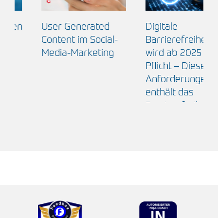
Digitale
Die neue EU-
Barrierefreiheit
Produktsicherheitsver
wird ab 2025 zur
(GPSR) – Das
Pflicht – Diese
müssen Online-
Anforderungen
Händler bis zum 13.
enthält das
Dezember 2024
Barrierefreiheitsstärkungsgesetz
wissen
(BFSG)