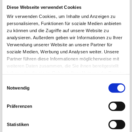
Diese Webseite verwendet Cookies
Wir verwenden Cookies, um Inhalte und Anzeigen zu
personalisieren, Funktionen für soziale Medien anbieten
zu können und die Zugriffe auf unsere Website zu
analysieren. Außerdem geben wir Informationen zu Ihrer
Verwendung unserer Website an unsere Partner für
soziale Medien, Werbung und Analysen weiter. Unsere
Partner führen diese Informationen möglicherweise mit
6. So kommunizierst
weiteren Daten zusammen, die Sie ihnen bereitgestellt
haben oder die sie im Rahmen Ihrer Nutzung der Dienste
gesammelt haben.
du deinen USP richtig
Einwilligungsauswahl
Notwendig
Detaillierte Informationen und wie Sie Ihre Einwilligung
jederzeit widerrufen können, finden Sie in
Ziel ist, eine klare und einprägsame
Präferenzen
unserer
Datenschutzerklärung
.
Botschaft zu finden. Der USP ist das
zentrale Element deiner
Statistiken
Marketingkommunikation. Formuliere ihn