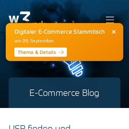
Zum
Inhalt
springen
Toggl
Digitaler E-Commerce Stammtisch
Navig
am 09. September
E-Commerce
Thema & Details
Online Marketing
Strategieberatung
E-Commerce Blog
Referenzen
Agentur
USP finden und