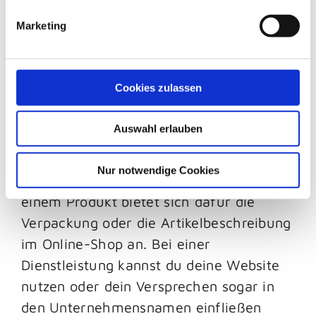
in einer prägnanten Aussage, die leicht
Marketing
verständlich ist.
Integriere deinen USP in alle relevanten
Cookies zulassen
Marketingmaterialien und
Kommunikationskanäle, um ihn effektiv
Auswahl erlauben
zu vermitteln. So schafft er die
Grundlage für starke Werbekampagnen
Nur notwendige Cookies
und ein wirkungsvolles Branding. Bei
einem Produkt bietet sich dafür die
Verpackung oder die Artikelbeschreibung
im Online-Shop an. Bei einer
Dienstleistung kannst du deine Website
nutzen oder dein Versprechen sogar in
den Unternehmensnamen einfließen