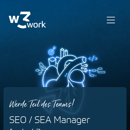
Zum
Inhalt
springen
Toggl
Navig
E-Commerce
Online Marketing
Strategieberatung
Werde Teil des Teams!
Referenzen
SEO / SEA Manager
Agentur