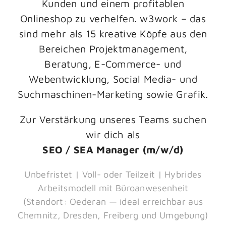
Kunden und einem profitablen
Onlineshop zu verhelfen. w3work – das
sind mehr als 15 kreative Köpfe aus den
Bereichen Projektmanagement,
Beratung, E-Commerce- und
Webentwicklung, Social Media- und
Suchmaschinen-Marketing sowie Grafik.
Zur Verstärkung unseres Teams suchen
wir dich als
SEO / SEA Manager (m/w/d)
Unbefristet | Voll- oder Teilzeit | Hybrides
Arbeitsmodell mit Büroanwesenheit
(Standort: Oederan — ideal erreichbar aus
Chemnitz, Dresden, Freiberg und Umgebung)