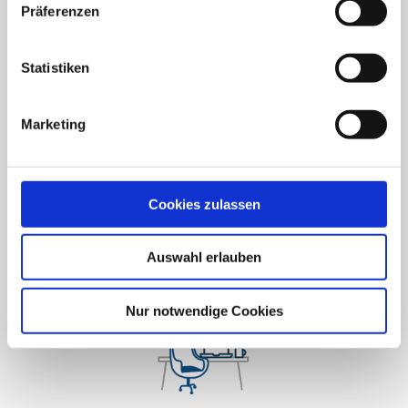
ausrichtung beizutragen.
Präferenzen
unserer
Datenschutzerklärung
.
Statistiken
Marketing
Komfortable Gehaltsextras
Von betrieblicher Altersvorsorge, über
Cookies zulassen
Fahrtkostenzuschuss bis hin zur Übernahme
der Kitakosten – wir bieten interessante
Auswahl erlauben
Benefits als Ergänzung zum Grundgehalt.
Nur notwendige Cookies