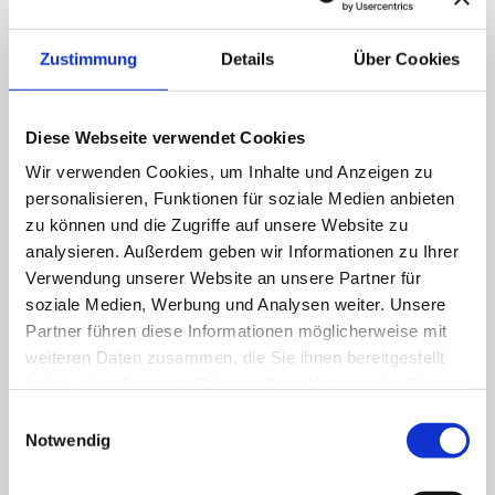
Ob Zeit für Recherche, Webinare oder
externe Qualifizierung: Deine Initiative zur
Zustimmung
Details
Über Cookies
Weiterbildung wird bei w3work jederzeit
unterstützt. Zudem organisieren wir
Diese Webseite verwendet Cookies
regelmäßig Fortbildungen für unser Team.
Wir verwenden Cookies, um Inhalte und Anzeigen zu
personalisieren, Funktionen für soziale Medien anbieten
zu können und die Zugriffe auf unsere Website zu
analysieren. Außerdem geben wir Informationen zu Ihrer
Verwendung unserer Website an unsere Partner für
soziale Medien, Werbung und Analysen weiter. Unsere
Flache Hierarchien
Partner führen diese Informationen möglicherweise mit
weiteren Daten zusammen, die Sie ihnen bereitgestellt
Bei uns kannst du deine Ideen einbringen und
haben oder die sie im Rahmen Ihrer Nutzung der Dienste
verwirklichen. Das gibt dir die Möglichkeit,
gesammelt haben.
Einwilligungsauswahl
dein Aufgabengebiet aktiv mitzugestalten
Notwendig
Detaillierte Informationen und wie Sie Ihre Einwilligung
und zur Unternehmensentwicklung und -
jederzeit widerrufen können, finden Sie in